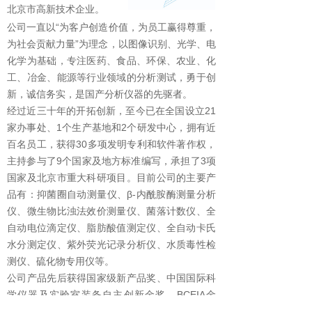
北京市高新技术企业。
公司一直以“为客户创造价值，为员工赢得尊重，
为社会贡献力量”为理念，以图像识别、光学、电
化学为基础，专注医药、食品、环保、农业、化
工、冶金、能源等行业领域的分析测试，勇于创
新，诚信务实，是国产分析仪器的先驱者。
经过近三十年的开拓创新，至今已在全国设立21
家办事处、1个生产基地和2个研发中心，拥有近
百名员工，获得30多项发明专利和软件著作权，
主持参与了9个国家及地方标准编写，承担了3项
国家及北京市重大科研项目。目前公司的主要产
品有：抑菌圈自动测量仪、β-内酰胺酶测量分析
仪、微生物比浊法效价测量仪、菌落计数仪、全
自动电位滴定仪、脂肪酸值测定仪、全自动卡氏
水分测定仪、紫外荧光记录分析仪、水质毒性检
测仪、硫化物专用仪等。
公司产品先后获得国家级新产品奖、中国国际科
学仪器及实验室装备自主创新金奖、BCEIA金
奖、国产好仪器奖等。